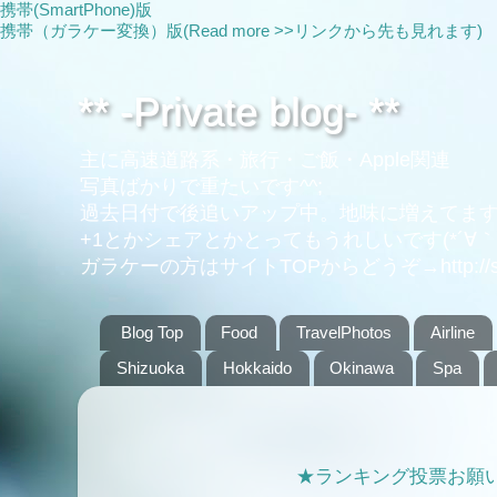
携帯(SmartPhone)版
携帯（ガラケー変換）版(Read more >>リンクから先も見れます)
** -Private blog- **
主に高速道路系・旅行・ご飯・Apple関連
写真ばかりで重たいです^^;
過去日付で後追いアップ中。地味に増えてま
+1とかシェアとかとってもうれしいです(*´∀｀*
ガラケーの方はサイトTOPからどうぞ→http://si.stl
Blog Top
Food
TravelPhotos
Airline
Shizuoka
Hokkaido
Okinawa
Spa
★ランキング投票お願