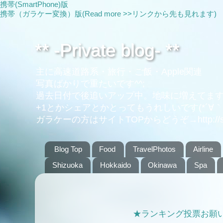
携帯(SmartPhone)版
携帯（ガラケー変換）版(Read more >>リンクから先も見れます)
** -Private blog- **
主に高速道路系・旅行・ご飯・Apple関連
写真ばかりで重たいです^^;
過去日付で後追いアップ中。地味に増えてま
+1とかシェアとかとってもうれしいです(*´∀｀*
ガラケーの方はサイトTOPからどうぞ→http://si.stl
Blog Top
Food
TravelPhotos
Airline
Shizuoka
Hokkaido
Okinawa
Spa