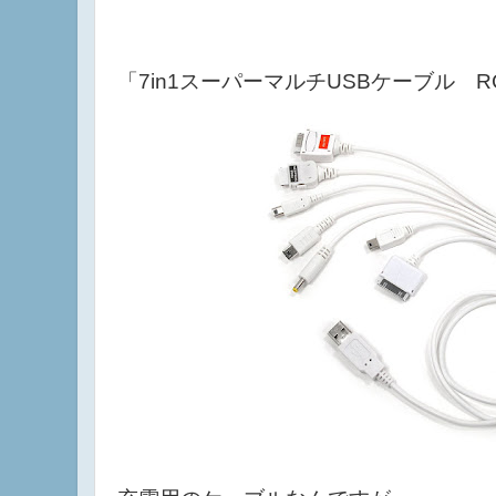
「7in1スーパーマルチUSBケーブル RC