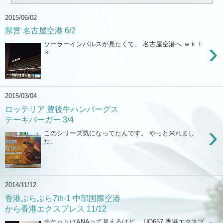
2015/06/02
県営 名古屋空港 6/2
›
ソーラーインパルスが見たくて、 名古屋空港へ ｗｋｔ
ｋ
2015/03/04
ロッテリア 豊後牛ハンバーグス
テーキバーガー 3/4
›
このシリーズ気になってたんです。 やっと来れまし
た。
2014/11/12
香港ぶらぶら7th-1 中部国際空港
から香港エクスプレス 11/12
チケットはANAって見えるけど、 UO657 香港エクスプ