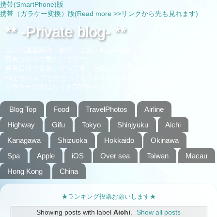
携帯(SmartPhone)版
携帯（ガラケー変換）版(Read more >>リンクから先も見れます)
** -Private blog- **
主に高速道路系・旅行・ご飯・Apple関連
写真ばかりで重たいです^^;
過去日付で後追いアップ中。地味に増えてます。。
+1とかシェアとかとってもうれしいです(*´∀｀*)
ガラケーの方はサイトTOPからどうぞ→http://si.stla.jp/mb/
Blog Top
Food
TravelPhotos
Airline
Highway
Gifu
Tokyo
Shinjyuku
Aichi
Kanagawa
Shizuoka
Hokkaido
Okinawa
Spa
Apple
iOS
Over sea
Taiwan
Macau
Hong Kong
China
★ランキング投票お願いします★
Showing posts with label
Aichi
.
Show all posts