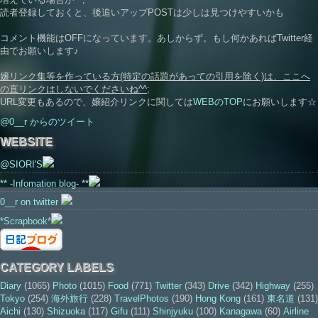
読者登録しておくと、後追いアップPOSTは少しは見つけやすいかも
コメント機能はOFFになっています。あしからず。もし何かあればTwitter経
由でお願いします♪
嬢リンク集等を作っている方(特定の話題があっての引用を除く)は、ここへ
の直リンクはしないでくださいね^^;
URL変更もあるので、嬢紹介リンクに関しては
WEBのTOP
にお願いします☆
@0__r からのツイート
WEBSITE
@SIORI'S
** -Infomation blog- **
0__r on twitter
*Scrapbook*
CATEGORY LABELS
Diary
(1065)
Photo
(1015)
Food
(771)
Twitter
(343)
Drive
(342)
Highway
(255)
Tokyo
(254)
海外旅行
(228)
TravelPhotos
(190)
Hong Kong
(161)
東名道
(131)
Aichi
(130)
Shizuoka
(117)
Gifu
(111)
Shinjyuku
(100)
Kanagawa
(60)
Airline