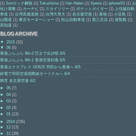
(1)
Simロック解除
(1)
Tokushima
(1)
Van Halen
(1)
Xperia
(1)
iphone5S
(1)
お
化け屋敷
(1)
カーナビ
(1)
スカイツリー
(1)
ポケットガイガー
(1)
上信越自動
車道
(1)
台湾高速道路
(1)
台灣大哥大
(1)
名古屋空港
(1)
基地
(1)
小豆島
(1)
山陽道
(1)
東京モーターショー
(1)
松山自動車道
(1)
第三京浜
(1)
遊覧船
(1)
高知道
(1)
BLOG ARCHIVE
▼
2015
(32)
▼
06
(5)
香港ぶらぶら 8th-2 巴士で尖沙咀 6/5
香港ぶらぶら 8th-1 香港空港到着 6/5
香港エクスプレス UO625 羽田から香港へ 6/5
終電で羽田空港国際線ターミナルへ 6/4
県営 名古屋空港 6/2
►
05
(7)
►
04
(1)
►
03
(2)
►
02
(4)
►
01
(13)
►
2014
(236)
►
12
(13)
►
11
(39)