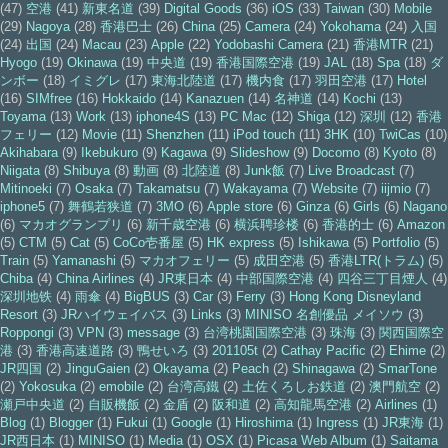
(47)
空港
(41)
新東名道
(39)
Digital Goods
(36)
iOS
(33)
Taiwan
(30)
Mobile
(29)
Nagoya
(28)
香港巴士
(26)
China
(25)
Camera
(24)
Yokohama
(24)
入国
(24)
出国
(24)
Macau
(23)
Apple
(22)
Yodobashi Camera
(21)
香港MTR
(21)
Hyogo
(19)
Okinawa
(19)
中央道
(19)
香港国際空港
(19)
JAL
(18)
Spa
(18)
ダ
ンボー
(18)
イミグレ
(17)
東海北陸道
(17)
機内食
(17)
羽田空港
(17)
Hotel
(16)
SIMfree
(16)
Hokkaido
(14)
Kanazuen
(14)
名神道
(14)
Kochi
(13)
Toyama
(13)
Work
(13)
iphone4S
(13)
PC Mac
(12)
Shiga
(12)
深圳
(12)
香港
フェリー
(12)
Movie
(11)
Shenzhen
(11)
iPod touch
(11)
3HK
(10)
TwiCas
(10)
Akihabara
(9)
Ikebukuro
(9)
Kagawa
(9)
Slideshow
(9)
Docomo
(8)
Kyoto
(8)
Niigata
(8)
Shibuya
(8)
動画
(8)
北陸道
(8)
Junk飯
(7)
Live Broadcast
(7)
Mitinoeki
(7)
Osaka
(7)
Takamatsu
(7)
Wakayama
(7)
Website
(7)
iijmio
(7)
iphone5
(7)
舞鶴若狭道
(7)
3MO
(6)
Apple store
(6)
Ginza
(6)
Girls
(6)
Nagano
(6)
マカオグランプリ
(6)
新千歳空港
(6)
横浜聘珍楼
(6)
香港的士
(6)
Amazon
(5)
CTM
(5)
Cat
(5)
CoCo壱番屋
(5)
HK express
(5)
Ishikawa
(5)
Portfolio
(5)
Train
(5)
Yamanashi
(5)
マカオフェリー
(5)
成田空港
(5)
香港LTR(トラム)
(5)
Chiba
(4)
China Airlines
(4)
JR東日本
(4)
中部国際空港
(4)
四谷三丁目煙人
(4)
深圳地铁
(4)
雨傘
(4)
BigBUS
(3)
Car
(3)
Ferry
(3)
Hong Kong Disneyland
Resort
(3)
JRハイウェイバス
(3)
Links
(3)
MINISO 名創優品 メイソウ
(3)
Roppongi
(3)
VPN
(3)
message
(3)
台湾桃園国際空港
(3)
珠海
(3)
関西国際空
港
(3)
香港高速道路
(3)
鴨せいろ
(3)
201105t
(2)
Cathay Pacific
(2)
Ehime
(2)
JR四国
(2)
JinguGaien
(2)
Okayama
(2)
Peach
(2)
Shinagawa
(2)
SmarTone
(2)
Yokosuka
(2)
emobile
(2)
台湾高鐵
(2)
土佐くろしお鉄道
(2)
澳門航空
(2)
瀬戸中央道
(2)
自販機飯
(2)
金盾
(2)
阪和道
(2)
高知龍馬空港
(2)
Airlines
(1)
Blog
(1)
Blogger
(1)
Fukui
(1)
Google
(1)
Hiroshima
(1)
Ingress
(1)
JR東海
(1)
JR西日本
(1)
MINISO
(1)
Media
(1)
OSX
(1)
Picasa Web Album
(1)
Saitama