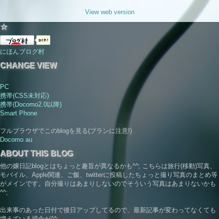
View web version
☆
にほんブログ村
CHANGE VIEW
PC
携帯(CSS未対応)
携帯(Docomo2.0以降)
Smart Phone
フルブラウザでこのblogを見る(プランに注意!)
Docomo
au
ABOUT THIS BLOG
他の嬢日記blogとはちょっと趣旨が異なるかも^^; こちらは旅行(移動)写真、
モバイル、Apple関連、ご飯、twitterに投稿したちょっと撮り写真のまとめ等
がメインです。自分撮りはあまりしないのでそういう写真はあまりないかも
^^;
出来事のあった日付で後日アップしてるので、最新記事が変わってなくても
増えている場合が^^;