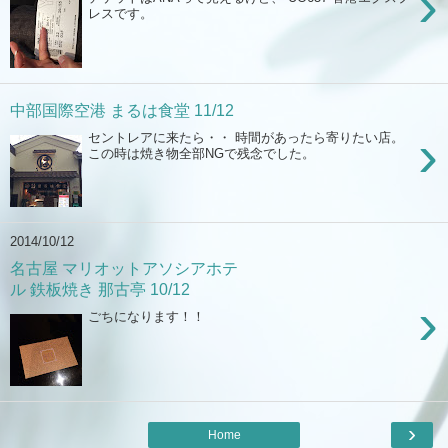
›
レスです。
中部国際空港 まるは食堂 11/12
›
セントレアに来たら・・ 時間があったら寄りたい店。
この時は焼き物全部NGで残念でした。
2014/10/12
名古屋 マリオットアソシアホテ
ル 鉄板焼き 那古亭 10/12
›
ごちになります！！
›
Home