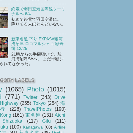
終電で羽田空港国際線ターミ
ナルへ 6/4
初めて終電で羽田空港に。
降りてる人ほとんどいない。
新東名道 下り EXPASA駿河
湾沼津 ロコマルシェ 半額寿
司 12/25
21時からの半額狙いで、駿
河湾沼津SAへ。 まだ半額シ
られてなかった。
GORY LABELS
y
(1065)
Photo
(1015)
d
(771)
Twitter
(343)
Drive
Highway
(255)
Tokyo
(254)
海
旅行
(228)
TravelPhotos
(190)
 Kong
(161)
東名道
(131)
Aichi
Shizuoka
(117)
Gifu
(111)
yuku
(100)
Kanagawa
(60)
Airline
空港
(41)
新東名道
(39)
Digital