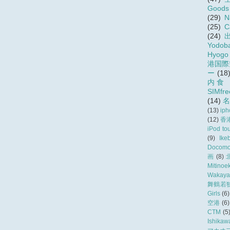
Goods
(29)
N
(25)
C
(24)
Yodob
Hyogo
港国際
ー
(18
内食
SIMfre
(14)
(13)
ip
(12)
香
iPod to
(9)
Ike
Docom
画
(8)
Mitinoek
Wakay
舞鶴若
Girls
(6)
空港
(6)
CTM
(5
Ishikaw