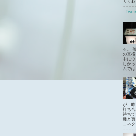
ててお
Twee
る。 
の真横
中にウ
しかっ
ムでは
が、昨
打ち合
待ちで
種と買
コネクタ