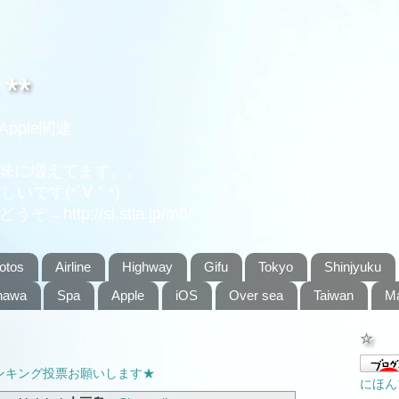
 **
pple関連
味に増えてます。。
いです(*´∀｀*)
tp://si.stla.jp/mb/
otos
Airline
Highway
Gifu
Tokyo
Shinjyuku
nawa
Spa
Apple
iOS
Over sea
Taiwan
M
☆
ンキング投票お願いします★
にほん