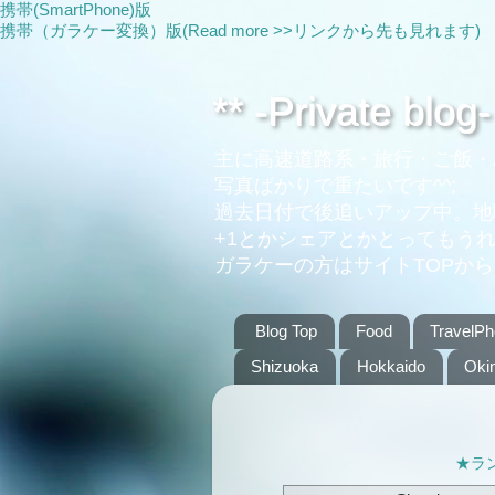
携帯(SmartPhone)版
携帯（ガラケー変換）版(Read more >>リンクから先も見れます)
** -Private blog-
主に高速道路系・旅行・ご飯・A
写真ばかりで重たいです^^;
過去日付で後追いアップ中。地
+1とかシェアとかとってもうれし
ガラケーの方はサイトTOPからどうぞ→ht
Blog Top
Food
TravelPh
Shizuoka
Hokkaido
Oki
★ラ