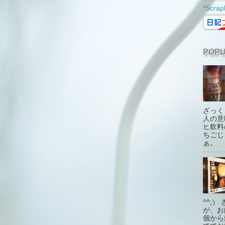
*Scrap
POPU
ざっく
人の意
ヒ飲料
ちごじ
ぁ。
^^;
が、お
個から