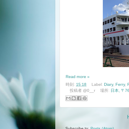
Read more »
時刻:
15:18
Label:
Diary
,
Ferry
,
投稿者
@0__r
場所:
日本, 〒
Subscribe to:
Posts (Atom)