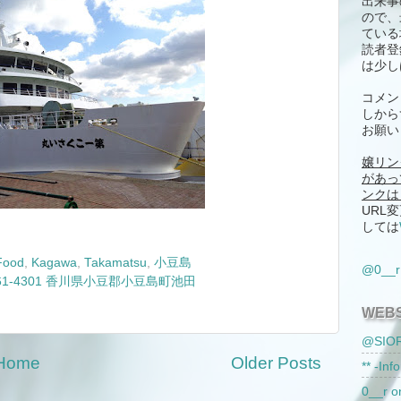
出来事
ので、
ている
読者登
は少し
コメン
しから
お願い
嬢リン
があっ
ンクは
URL
しては
Food
,
Kagawa
,
Takamatsu
,
小豆島
@0_
761-4301 香川県小豆郡小豆島町池田
WEBS
@SIOR
Home
Older Posts
** -Inf
0__r o