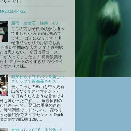
いしいです。
t◆2011-04-22
新宿 京懐石 柿傳 4/9
ここの前は子供の頃から通っ
てましたが 入るのは初めて
です。 ゴチになります！ 川
端康成ゆかりのお店でもあ
落ち着いて閑静な店内 とても新宿駅
とは思えない。 今日は雪コース。
ニが入ってましたよ！ 筍御飯美味
た！ デザートのくずきり 喫茶タイ
くずきりと抹...
相変わらずヨドバシ＆新しい
クリップで首都高キャス
最近こっちのBlogも中々更新
出来なくてスイマセン＞＜
今日もうだるような暑さです
日も暑かったです。。 毎週恒例の
わせ終わって、翌日の用事の連絡
、時間調整でヨドバシへ。 変わり
った物紹介でスイマセン＞＜ Dock
に刺す扇風機 1260...
香港ぶらぶら16 尖沙咀-上