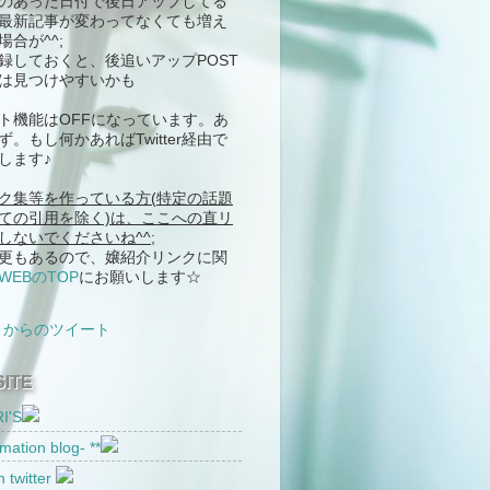
のあった日付で後日アップしてる
最新記事が変わってなくても増え
場合が^^;
録しておくと、後追いアップPOST
は見つけやすいかも
ト機能はOFFになっています。あ
ず。もし何かあればTwitter経由で
します♪
ク集等を作っている方(特定の話題
ての引用を除く)は、ここへの直リ
しないでくださいね^^;
変更もあるので、嬢紹介リンクに関
WEBのTOP
にお願いします☆
_r からのツイート
ITE
I'S
omation blog- **
n twitter