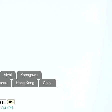
Aichi
Kanagawa
acau
Hong Kong
China
ブログ村