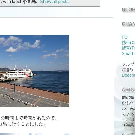
 with label
小豆島
.
Show all posts
BLOG
CHAN
PC
携帯(C
携帯(D
Smart
フルブ
注意!)
Doco
ABOU
他の嬢
かも^
ル、Ap
ちょっ
スの時間まで時間があるので、
す。自
豆島に行くことにした。
う写真