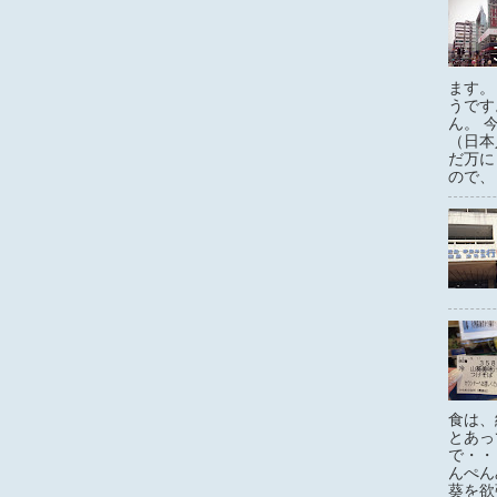
ます。
うです
ん。 
（日本
だ万に
ので、 
食は、
とあっ
で・・
んぺん
葵を欲