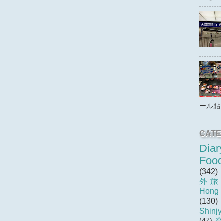
ール貼
CATE
Diar
Foo
(342)
外
Hong
(130)
Shinj
(47)