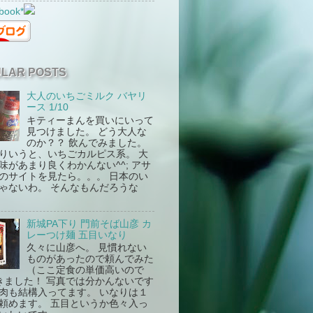
book*
LAR POSTS
大人のいちごミルク バヤリ
ース 1/10
キティーまんを買いにいって
見つけました。 どう大人な
のか？？ 飲んでみました。
りいうと、いちごカルピス系。 大
味があまり良くわかんない^^; アサ
のサイトを見たら。。。 日本のい
ゃないわ。 そんなもんだろうな
新城PA下り 門前そば山彦 カ
レーつけ麺 五目いなり
久々に山彦へ。 見慣れない
ものがあったので頼んでみた
（ここ定食の単価高いので
） きました！ 写真では分かんないです
肉も結構入ってます。 いなりは１
頼めます。 五目というか色々入っ