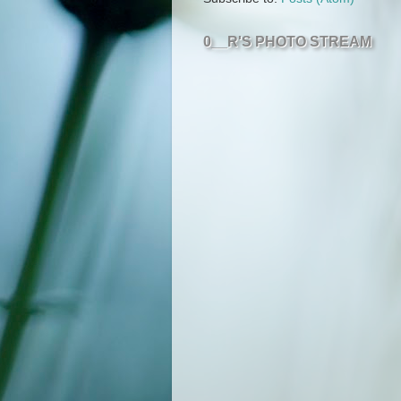
0__R'S PHOTO STREAM