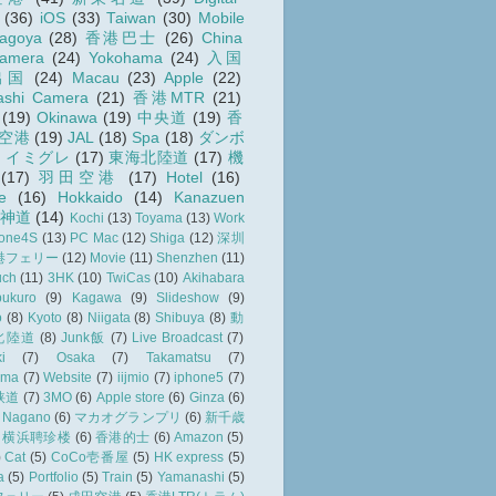
(36)
iOS
(33)
Taiwan
(30)
Mobile
agoya
(28)
香港巴士
(26)
China
amera
(24)
Yokohama
(24)
入国
出国
(24)
Macau
(23)
Apple
(22)
ashi Camera
(21)
香港MTR
(21)
(19)
Okinawa
(19)
中央道
(19)
香
空港
(19)
JAL
(18)
Spa
(18)
ダンボ
)
イミグレ
(17)
東海北陸道
(17)
機
(17)
羽田空港
(17)
Hotel
(16)
e
(16)
Hokkaido
(14)
Kanazuen
名神道
(14)
Kochi
(13)
Toyama
(13)
Work
hone4S
(13)
PC Mac
(12)
Shiga
(12)
深圳
港フェリー
(12)
Movie
(11)
Shenzhen
(11)
uch
(11)
3HK
(10)
TwiCas
(10)
Akihabara
bukuro
(9)
Kagawa
(9)
Slideshow
(9)
o
(8)
Kyoto
(8)
Niigata
(8)
Shibuya
(8)
動
北陸道
(8)
Junk飯
(7)
Live Broadcast
(7)
i
(7)
Osaka
(7)
Takamatsu
(7)
ama
(7)
Website
(7)
iijmio
(7)
iphone5
(7)
狭道
(7)
3MO
(6)
Apple store
(6)
Ginza
(6)
Nagano
(6)
マカオグランプリ
(6)
新千歳
横浜聘珍楼
(6)
香港的士
(6)
Amazon
(5)
)
Cat
(5)
CoCo壱番屋
(5)
HK express
(5)
a
(5)
Portfolio
(5)
Train
(5)
Yamanashi
(5)