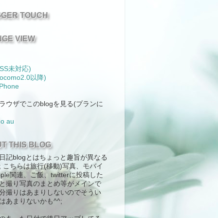
GER TOUCH
GE VIEW
SS未対応)
ocomo2.0以降)
 Phone
ラウザでこのblogを見る(プランに
mo
au
T THIS BLOG
日記blogとはちょっと趣旨が異なる
^; こちらは旅行(移動)写真、モバイ
ple関連、ご飯、twitterに投稿した
と撮り写真のまとめ等がメインで
分撮りはあまりしないのでそうい
はあまりないかも^^;