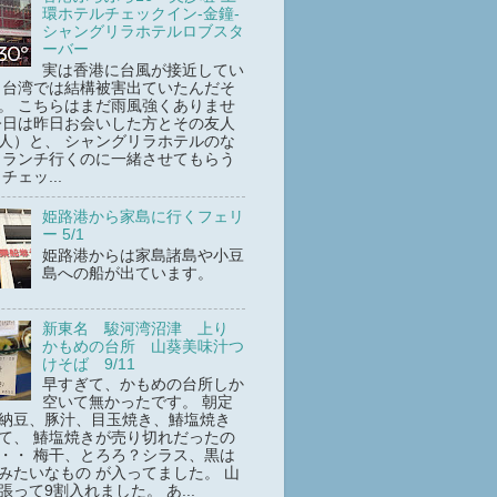
環ホテルチェックイン-金鐘-
シャングリラホテルロブスタ
ーバー
実は香港に台風が接近してい
 台湾では結構被害出ていたんだそ
。 こちらはまだ雨風強くありませ
今日は昨日お会いした方とその友人
人）と、 シャングリラホテルのな
 ランチ行くのに一緒させてもらう
チェッ...
姫路港から家島に行くフェリ
ー 5/1
姫路港からは家島諸島や小豆
島への船が出ています。
新東名 駿河湾沼津 上り
かもめの台所 山葵美味汁つ
けそば 9/11
早すぎて、かもめの台所しか
空いて無かったです。 朝定
納豆、豚汁、目玉焼き、鰆塩焼き
て、 鰆塩焼きが売り切れだったの
・・ 梅干、とろろ？シラス、黒は
みたいなもの が入ってました。 山
張って9割入れました。 あ...