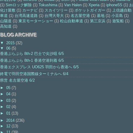
(1)
Simロック解除
(1)
Tokushima
(1)
Van Halen
(1)
Xperia
(1)
iphone5S
(1)
お
化け屋敷
(1)
カーナビ
(1)
スカイツリー
(1)
ポケットガイガー
(1)
上信越自動
車道
(1)
台湾高速道路
(1)
台灣大哥大
(1)
名古屋空港
(1)
基地
(1)
小豆島
(1)
山陽道
(1)
東京モーターショー
(1)
松山自動車道
(1)
第三京浜
(1)
遊覧船
(1)
高知道
(1)
BLOG ARCHIVE
▼
2015
(32)
▼
06
(5)
香港ぶらぶら 8th-2 巴士で尖沙咀 6/5
香港ぶらぶら 8th-1 香港空港到着 6/5
香港エクスプレス UO625 羽田から香港へ 6/5
終電で羽田空港国際線ターミナルへ 6/4
県営 名古屋空港 6/2
►
05
(7)
►
04
(1)
►
03
(2)
►
02
(4)
►
01
(13)
►
2014
(236)
►
12
(13)
►
11
(39)