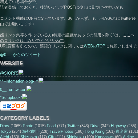
増えている場合が^^;
読者登録しておくと、後追いアップPOSTは少しは見つけやすいかも
コメント機能はOFFになっています。あしからず。もし何かあればTwitter経
由でお願いします♪
嬢リンク集等を作っている方(特定の話題があっての引用を除く)は、ここへ
の直リンクはしないでくださいね^^;
URL変更もあるので、嬢紹介リンクに関しては
WEBのTOP
にお願いします☆
@0__r からのツイート
WEBSITE
@SIORI'S
** -Infomation blog- **
0__r on twitter
*Scrapbook*
CATEGORY LABELS
Diary
(1065)
Photo
(1015)
Food
(771)
Twitter
(343)
Drive
(342)
Highway
(255)
Tokyo
(254)
海外旅行
(228)
TravelPhotos
(190)
Hong Kong
(161)
東名道
(131)
Aichi
(130)
Shizuoka
(117)
Gifu
(111)
Shinjyuku
(100)
Kanagawa
(60)
Airline