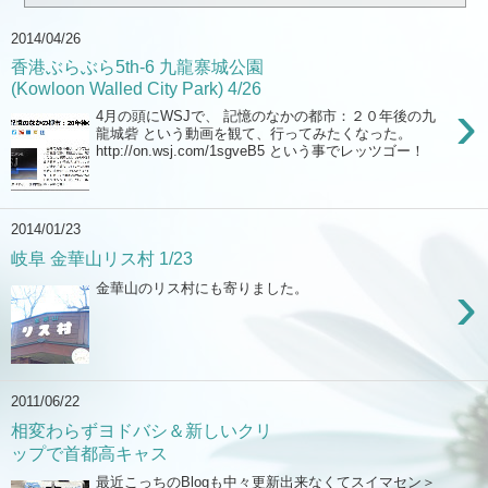
2014/04/26
香港ぶらぶら5th-6 九龍寨城公園
(Kowloon Walled City Park) 4/26
›
4月の頭にWSJで、 記憶のなかの都市：２０年後の九
龍城砦 という動画を観て、行ってみたくなった。
http://on.wsj.com/1sgveB5 という事でレッツゴー！
2014/01/23
岐阜 金華山リス村 1/23
›
金華山のリス村にも寄りました。
2011/06/22
相変わらずヨドバシ＆新しいクリ
ップで首都高キャス
最近こっちのBlogも中々更新出来なくてスイマセン＞