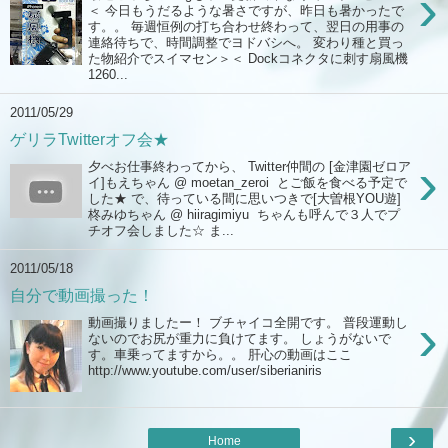
›
＜ 今日もうだるような暑さですが、昨日も暑かったで
す。。 毎週恒例の打ち合わせ終わって、翌日の用事の
連絡待ちで、時間調整でヨドバシへ。 変わり種と買っ
た物紹介でスイマセン＞＜ Dockコネクタに刺す扇風機
1260...
2011/05/29
ゲリラTwitterオフ会★
›
夕べお仕事終わってから、 Twitter仲間の [金津園ゼロア
イ]もえちゃん @ moetan_zeroi とご飯を食べる予定で
した★ で、待っている間に思いつきで[大曽根YOU遊]
柊みゆちゃん @ hiiragimiyu ちゃんも呼んで３人でプ
チオフ会しました☆ ま...
2011/05/18
自分で動画撮った！
›
動画撮りましたー！ ブチャイコ全開です。 普段運動し
ないのでお尻が重力に負けてます。 しょうがないで
す。車乗ってますから。。 肝心の動画はここ
http://www.youtube.com/user/siberianiris
›
Home