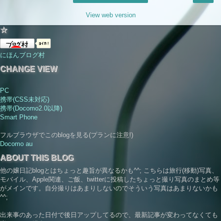
View web version
☆
にほんブログ村
CHANGE VIEW
PC
携帯(CSS未対応)
携帯(Docomo2.0以降)
Smart Phone
フルブラウザでこのblogを見る(プランに注意!)
Docomo
au
ABOUT THIS BLOG
他の嬢日記blogとはちょっと趣旨が異なるかも^^; こちらは旅行(移動)写真、
モバイル、Apple関連、ご飯、twitterに投稿したちょっと撮り写真のまとめ等
がメインです。自分撮りはあまりしないのでそういう写真はあまりないかも
^^;
出来事のあった日付で後日アップしてるので、最新記事が変わってなくても