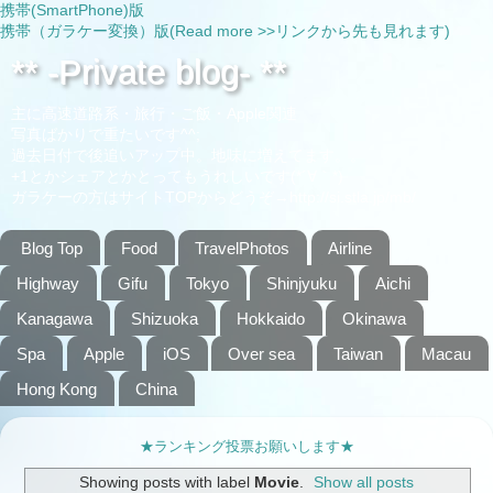
携帯(SmartPhone)版
携帯（ガラケー変換）版(Read more >>リンクから先も見れます)
** -Private blog- **
主に高速道路系・旅行・ご飯・Apple関連
写真ばかりで重たいです^^;
過去日付で後追いアップ中。地味に増えてます。。
+1とかシェアとかとってもうれしいです(*´∀｀*)
ガラケーの方はサイトTOPからどうぞ→http://si.stla.jp/mb/
Blog Top
Food
TravelPhotos
Airline
Highway
Gifu
Tokyo
Shinjyuku
Aichi
Kanagawa
Shizuoka
Hokkaido
Okinawa
Spa
Apple
iOS
Over sea
Taiwan
Macau
Hong Kong
China
★ランキング投票お願いします★
Showing posts with label
Movie
.
Show all posts