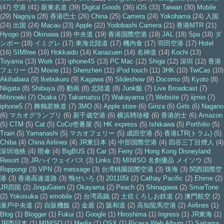
(47)
空港
(41)
新東名道
(39)
Digital Goods
(36)
iOS
(33)
Taiwan
(30)
Mobile
(29)
Nagoya
(28)
香港巴士
(26)
China
(25)
Camera
(24)
Yokohama
(24)
入国
(24)
出国
(24)
Macau
(23)
Apple
(22)
Yodobashi Camera
(21)
香港MTR
(21)
Hyogo
(19)
Okinawa
(19)
中央道
(19)
香港国際空港
(19)
JAL
(18)
Spa
(18)
ダ
ンボー
(18)
イミグレ
(17)
東海北陸道
(17)
機内食
(17)
羽田空港
(17)
Hotel
(16)
SIMfree
(16)
Hokkaido
(14)
Kanazuen
(14)
名神道
(14)
Kochi
(13)
Toyama
(13)
Work
(13)
iphone4S
(13)
PC Mac
(12)
Shiga
(12)
深圳
(12)
香港
フェリー
(12)
Movie
(11)
Shenzhen
(11)
iPod touch
(11)
3HK
(10)
TwiCas
(10)
Akihabara
(9)
Ikebukuro
(9)
Kagawa
(9)
Slideshow
(9)
Docomo
(8)
Kyoto
(8)
Niigata
(8)
Shibuya
(8)
動画
(8)
北陸道
(8)
Junk飯
(7)
Live Broadcast
(7)
Mitinoeki
(7)
Osaka
(7)
Takamatsu
(7)
Wakayama
(7)
Website
(7)
iijmio
(7)
iphone5
(7)
舞鶴若狭道
(7)
3MO
(6)
Apple store
(6)
Ginza
(6)
Girls
(6)
Nagano
(6)
マカオグランプリ
(6)
新千歳空港
(6)
横浜聘珍楼
(6)
香港的士
(6)
Amazon
(5)
CTM
(5)
Cat
(5)
CoCo壱番屋
(5)
HK express
(5)
Ishikawa
(5)
Portfolio
(5)
Train
(5)
Yamanashi
(5)
マカオフェリー
(5)
成田空港
(5)
香港LTR(トラム)
(5)
Chiba
(4)
China Airlines
(4)
JR東日本
(4)
中部国際空港
(4)
四谷三丁目煙人
(4)
深圳地铁
(4)
雨傘
(4)
BigBUS
(3)
Car
(3)
Ferry
(3)
Hong Kong Disneyland
Resort
(3)
JRハイウェイバス
(3)
Links
(3)
MINISO 名創優品 メイソウ
(3)
Roppongi
(3)
VPN
(3)
message
(3)
台湾桃園国際空港
(3)
珠海
(3)
関西国際空
港
(3)
香港高速道路
(3)
鴨せいろ
(3)
201105t
(2)
Cathay Pacific
(2)
Ehime
(2)
JR四国
(2)
JinguGaien
(2)
Okayama
(2)
Peach
(2)
Shinagawa
(2)
SmarTone
(2)
Yokosuka
(2)
emobile
(2)
台湾高鐵
(2)
土佐くろしお鉄道
(2)
澳門航空
(2)
瀬戸中央道
(2)
自販機飯
(2)
金盾
(2)
阪和道
(2)
高知龍馬空港
(2)
Airlines
(1)
Blog
(1)
Blogger
(1)
Fukui
(1)
Google
(1)
Hiroshima
(1)
Ingress
(1)
JR東海
(1)
JR西日本
(1)
MINISO
(1)
Media
(1)
OSX
(1)
Picasa Web Album
(1)
Saitama