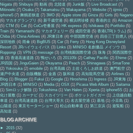
Niigata
(8)
Shibuya
(8)
動画
(8)
北陸道
(8)
Junk飯
(7)
Live Broadcast
(7)
Mitinoeki
(7)
Osaka
(7)
Takamatsu
(7)
Wakayama
(7)
Website
(7)
iijmio
(7)
iphone5
(7)
舞鶴若狭道
(7)
3MO
(6)
Apple store
(6)
Ginza
(6)
Girls
(6)
Nagano
(6)
マカオグランプリ
(6)
新千歳空港
(6)
横浜聘珍楼
(6)
香港的士
(6)
Amazon
(5)
CTM
(5)
Cat
(5)
CoCo壱番屋
(5)
HK express
(5)
Ishikawa
(5)
Portfolio
(5)
Train
(5)
Yamanashi
(5)
マカオフェリー
(5)
成田空港
(5)
香港LTR(トラム)
(5)
Chiba
(4)
China Airlines
(4)
JR東日本
(4)
中部国際空港
(4)
四谷三丁目煙人
(4)
深圳地铁
(4)
雨傘
(4)
BigBUS
(3)
Car
(3)
Ferry
(3)
Hong Kong Disneyland
Resort
(3)
JRハイウェイバス
(3)
Links
(3)
MINISO 名創優品 メイソウ
(3)
Roppongi
(3)
VPN
(3)
message
(3)
台湾桃園国際空港
(3)
珠海
(3)
関西国際空
港
(3)
香港高速道路
(3)
鴨せいろ
(3)
201105t
(2)
Cathay Pacific
(2)
Ehime
(2)
JR四国
(2)
JinguGaien
(2)
Okayama
(2)
Peach
(2)
Shinagawa
(2)
SmarTone
(2)
Yokosuka
(2)
emobile
(2)
台湾高鐵
(2)
土佐くろしお鉄道
(2)
澳門航空
(2)
瀬戸中央道
(2)
自販機飯
(2)
金盾
(2)
阪和道
(2)
高知龍馬空港
(2)
Airlines
(1)
Blog
(1)
Blogger
(1)
Fukui
(1)
Google
(1)
Hiroshima
(1)
Ingress
(1)
JR東海
(1)
JR西日本
(1)
MINISO
(1)
Media
(1)
OSX
(1)
Picasa Web Album
(1)
Saitama
(1)
Simロック解除
(1)
Tokushima
(1)
Van Halen
(1)
Xperia
(1)
iphone5S
(1)
お
化け屋敷
(1)
カーナビ
(1)
スカイツリー
(1)
ポケットガイガー
(1)
上信越自動
車道
(1)
台湾高速道路
(1)
台灣大哥大
(1)
名古屋空港
(1)
基地
(1)
小豆島
(1)
山陽道
(1)
東京モーターショー
(1)
松山自動車道
(1)
第三京浜
(1)
遊覧船
(1)
高知道
(1)
BLOG ARCHIVE
►
2015
(32)