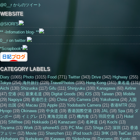
@0__r からのツイート
WEBSITE
@SIORI'S
** -Infomation blog- **
0__r on twitter
*Scrapbook*
CATEGORY LABELS
Diary
(1065)
Photo
(1015)
Food
(771)
Twitter
(343)
Drive
(342)
Highway
(255)
Tokyo
(254)
海外旅行
(228)
TravelPhotos
(190)
Hong Kong
(161)
東名道
(131)
Aichi
(130)
Shizuoka
(117)
Gifu
(111)
Shinjyuku
(100)
Kanagawa
(60)
Airline
(47)
空港
(41)
新東名道
(39)
Digital Goods
(36)
iOS
(33)
Taiwan
(30)
Mobile
(29)
Nagoya
(28)
香港巴士
(26)
China
(25)
Camera
(24)
Yokohama
(24)
入国
(24)
出国
(24)
Macau
(23)
Apple
(22)
Yodobashi Camera
(21)
香港MTR
(21)
Hyogo
(19)
Okinawa
(19)
中央道
(19)
香港国際空港
(19)
JAL
(18)
Spa
(18)
ダ
ンボー
(18)
イミグレ
(17)
東海北陸道
(17)
機内食
(17)
羽田空港
(17)
Hotel
(16)
SIMfree
(16)
Hokkaido
(14)
Kanazuen
(14)
名神道
(14)
Kochi
(13)
Toyama
(13)
Work
(13)
iphone4S
(13)
PC Mac
(12)
Shiga
(12)
深圳
(12)
香港
フェリー
(12)
Movie
(11)
Shenzhen
(11)
iPod touch
(11)
3HK
(10)
TwiCas
(10)
Akihabara
(9)
Ikebukuro
(9)
Kagawa
(9)
Slideshow
(9)
Docomo
(8)
Kyoto
(8)