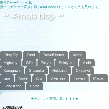
携帯(SmartPhone)版
携帯（ガラケー変換）版(Read more >>リンクから先も見れます)
** -Private blog- **
主に高速道路系・旅行・ご飯・Apple関連
写真ばかりで重たいです^^;
過去日付で後追いアップ中。地味に増えてます。。
+1とかシェアとかとってもうれしいです(*´∀｀*)
ガラケーの方はサイトTOPからどうぞ→http://si.stla.jp/mb/
Blog Top
Food
TravelPhotos
Airline
Highway
Gifu
Tokyo
Shinjyuku
Aichi
Kanagawa
Shizuoka
Hokkaido
Okinawa
Spa
Apple
iOS
Over sea
Taiwan
Macau
Hong Kong
China
★ランキング投票お願いします★
2008/12/09