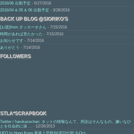
2016/06 出勤予定
- 5/27/2016
2016/04 & 05 & 06 出勤予定
- 3/28/2016
BACK UP BLOG @SIORIKO'S
[お題]from:タッカーオさん
- 7/15/2016
時間があれば見たかった
- 7/15/2016
お知らせです
- 7/14/2016
ありがとう
- 7/14/2016
FOLLOWERS
STLA*SCRAPBOOK
Twitter / harukazechan: ネットの情報なんて、所詮はそんなもの。嫌いなひ
とを社会的に抹 ...
- 12/26/2013
UFO In Hong Kong 香港上空疑似UFO出現! 6-Oct-