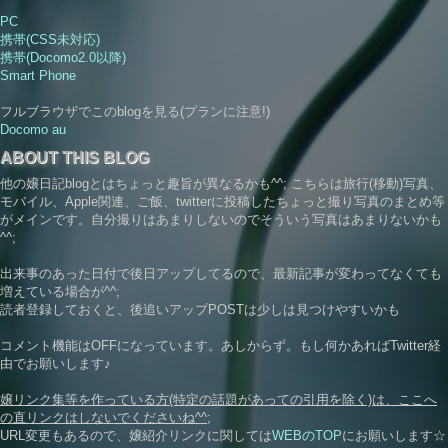
PC
携帯(CSS未対応)
携帯(Docomo2.0以降)
Smart Phone
フルブラウザでこのblogを見る(プランに注意!)
Docomo
au
ABOUT THIS BLOG
他の嬢日記blogとはちょっと趣旨が異なるかも^^; こちらは旅行(移動)写真、
モバイル、Apple関連、ご飯、twitterに投稿したちょっと撮り写真のまとめ等
がメインです。自分撮りはあまりしないのでそういう写真はあまりないかも
^^;
出来事のあった日付で後日アップしてるので、最新記事が変わってなくても
増えている場合が^^;
読者登録しておくと、後追いアップPOSTは少しは見つけやすいかも
コメント機能はOFFになっています。あしからず。もし何かあればTwitter経
由でお願いします♪
嬢リンク集等を作っている方(特定の話題があっての引用を除く)は、ここへ
の直リンクはしないでくださいね^^;
URL変更もあるので、嬢紹介リンクに関しては
WEBのTOP
にお願いします☆