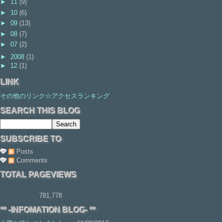
►
11
(9)
►
10
(6)
►
09
(13)
►
08
(7)
►
07
(2)
►
2008
(1)
►
12
(1)
LINK
その他のリンク☆アクセスランキング
SEARCH THIS BLOG
SUBSCRIBE TO
Posts
Comments
TOTAL PAGEVIEWS
781,778
** -INFOMATION BLOG- **