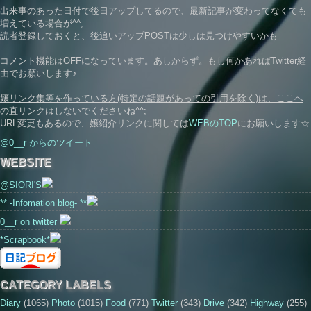
出来事のあった日付で後日アップしてるので、最新記事が変わってなくても
増えている場合が^^;
読者登録しておくと、後追いアップPOSTは少しは見つけやすいかも
コメント機能はOFFになっています。あしからず。もし何かあればTwitter経
由でお願いします♪
嬢リンク集等を作っている方(特定の話題があっての引用を除く)は、ここへ
の直リンクはしないでくださいね^^;
URL変更もあるので、嬢紹介リンクに関しては
WEBのTOP
にお願いします☆
@0__r からのツイート
WEBSITE
@SIORI'S
** -Infomation blog- **
0__r on twitter
*Scrapbook*
CATEGORY LABELS
Diary
(1065)
Photo
(1015)
Food
(771)
Twitter
(343)
Drive
(342)
Highway
(255)