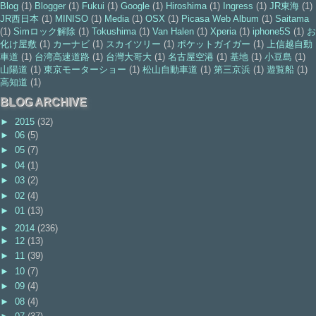
Blog
(1)
Blogger
(1)
Fukui
(1)
Google
(1)
Hiroshima
(1)
Ingress
(1)
JR東海
(1)
JR西日本
(1)
MINISO
(1)
Media
(1)
OSX
(1)
Picasa Web Album
(1)
Saitama
(1)
Simロック解除
(1)
Tokushima
(1)
Van Halen
(1)
Xperia
(1)
iphone5S
(1)
お
化け屋敷
(1)
カーナビ
(1)
スカイツリー
(1)
ポケットガイガー
(1)
上信越自動
車道
(1)
台湾高速道路
(1)
台灣大哥大
(1)
名古屋空港
(1)
基地
(1)
小豆島
(1)
山陽道
(1)
東京モーターショー
(1)
松山自動車道
(1)
第三京浜
(1)
遊覧船
(1)
高知道
(1)
BLOG ARCHIVE
►
2015
(32)
►
06
(5)
►
05
(7)
►
04
(1)
►
03
(2)
►
02
(4)
►
01
(13)
►
2014
(236)
►
12
(13)
►
11
(39)
►
10
(7)
►
09
(4)
►
08
(4)