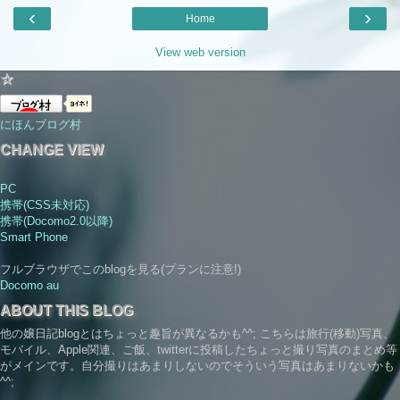
‹
›
Home
View web version
☆
にほんブログ村
CHANGE VIEW
PC
携帯(CSS未対応)
携帯(Docomo2.0以降)
Smart Phone
フルブラウザでこのblogを見る(プランに注意!)
Docomo
au
ABOUT THIS BLOG
他の嬢日記blogとはちょっと趣旨が異なるかも^^; こちらは旅行(移動)写真、
モバイル、Apple関連、ご飯、twitterに投稿したちょっと撮り写真のまとめ等
がメインです。自分撮りはあまりしないのでそういう写真はあまりないかも
^^;