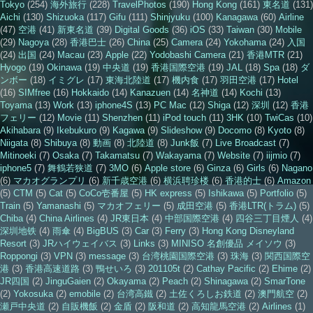
Tokyo
(254)
海外旅行
(228)
TravelPhotos
(190)
Hong Kong
(161)
東名道
(131)
Aichi
(130)
Shizuoka
(117)
Gifu
(111)
Shinjyuku
(100)
Kanagawa
(60)
Airline
(47)
空港
(41)
新東名道
(39)
Digital Goods
(36)
iOS
(33)
Taiwan
(30)
Mobile
(29)
Nagoya
(28)
香港巴士
(26)
China
(25)
Camera
(24)
Yokohama
(24)
入国
(24)
出国
(24)
Macau
(23)
Apple
(22)
Yodobashi Camera
(21)
香港MTR
(21)
Hyogo
(19)
Okinawa
(19)
中央道
(19)
香港国際空港
(19)
JAL
(18)
Spa
(18)
ダ
ンボー
(18)
イミグレ
(17)
東海北陸道
(17)
機内食
(17)
羽田空港
(17)
Hotel
(16)
SIMfree
(16)
Hokkaido
(14)
Kanazuen
(14)
名神道
(14)
Kochi
(13)
Toyama
(13)
Work
(13)
iphone4S
(13)
PC Mac
(12)
Shiga
(12)
深圳
(12)
香港
フェリー
(12)
Movie
(11)
Shenzhen
(11)
iPod touch
(11)
3HK
(10)
TwiCas
(10)
Akihabara
(9)
Ikebukuro
(9)
Kagawa
(9)
Slideshow
(9)
Docomo
(8)
Kyoto
(8)
Niigata
(8)
Shibuya
(8)
動画
(8)
北陸道
(8)
Junk飯
(7)
Live Broadcast
(7)
Mitinoeki
(7)
Osaka
(7)
Takamatsu
(7)
Wakayama
(7)
Website
(7)
iijmio
(7)
iphone5
(7)
舞鶴若狭道
(7)
3MO
(6)
Apple store
(6)
Ginza
(6)
Girls
(6)
Nagano
(6)
マカオグランプリ
(6)
新千歳空港
(6)
横浜聘珍楼
(6)
香港的士
(6)
Amazon
(5)
CTM
(5)
Cat
(5)
CoCo壱番屋
(5)
HK express
(5)
Ishikawa
(5)
Portfolio
(5)
Train
(5)
Yamanashi
(5)
マカオフェリー
(5)
成田空港
(5)
香港LTR(トラム)
(5)
Chiba
(4)
China Airlines
(4)
JR東日本
(4)
中部国際空港
(4)
四谷三丁目煙人
(4)
深圳地铁
(4)
雨傘
(4)
BigBUS
(3)
Car
(3)
Ferry
(3)
Hong Kong Disneyland
Resort
(3)
JRハイウェイバス
(3)
Links
(3)
MINISO 名創優品 メイソウ
(3)
Roppongi
(3)
VPN
(3)
message
(3)
台湾桃園国際空港
(3)
珠海
(3)
関西国際空
港
(3)
香港高速道路
(3)
鴨せいろ
(3)
201105t
(2)
Cathay Pacific
(2)
Ehime
(2)
JR四国
(2)
JinguGaien
(2)
Okayama
(2)
Peach
(2)
Shinagawa
(2)
SmarTone
(2)
Yokosuka
(2)
emobile
(2)
台湾高鐵
(2)
土佐くろしお鉄道
(2)
澳門航空
(2)
瀬戸中央道
(2)
自販機飯
(2)
金盾
(2)
阪和道
(2)
高知龍馬空港
(2)
Airlines
(1)