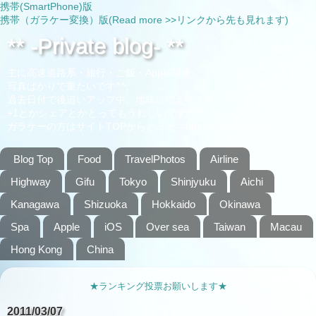
携帯(SmartPhone)版
携帯（ガラケー変換）版(Read more >>リンクから先も見れます)
** -Private blog- **
主に高速道路系・旅行・ご飯・Apple関連
写真ばかりで重たいです^^;
過去日付で後追いアップ中。地味に増えてます。。
+1とかシェアとかとってもうれしいです(*´∀｀*)
ガラケーの方はサイトTOPからどうぞ→http://si.stla.jp/mb/
Blog Top
Food
TravelPhotos
Airline
Highway
Gifu
Tokyo
Shinjyuku
Aichi
Kanagawa
Shizuoka
Hokkaido
Okinawa
Spa
Apple
iOS
Over sea
Taiwan
Macau
Hong Kong
China
★ランキング投票お願いします★
2011/03/07