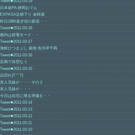
Tweet◆2011-03-19
日本坂PA 静岡おでん
EXPASA足柄下り 金時湯
昨日18時過ぎ頃の新宿・・
Tweet◆2011-03-18
都内は節電モード・・
Tweet◆2011-03-17
海鮮ひつまぶし 築地 魚河岸千両
Tweet◆2011-03-16
足柄で休憩なう
Tweet◆2011-03-15
品切れ(T ^ T)
友人兄妹が・・・その２
友人兄妹が・・・
今日は自宅に帰る準備を・・
Tweet◆2011-03-14
Tweet◆2011-03-13
Tweet◆2011-03-12
Tweet◆2011-03-11
Tweet◆2011-03-10